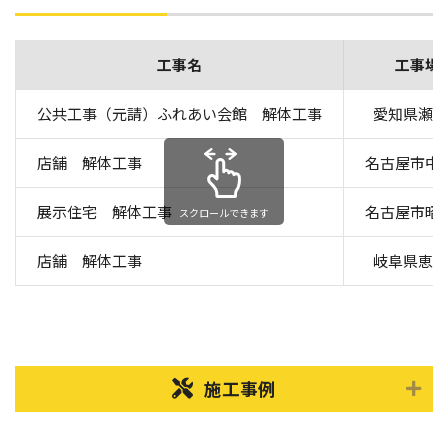
工事名
工事場
公共工事（元請）ふれあい会館 解体工事
愛知県瀬戸
店舗 解体工事
名古屋市中
展示住宅 解体工事
名古屋市昭
スクロールできます
店舗 解体工事
岐阜県恵那
施工事例